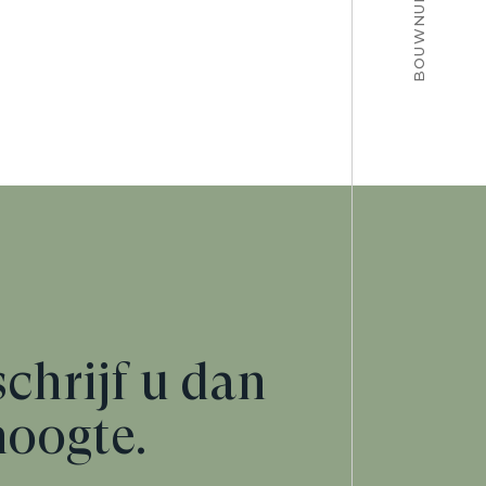
BOUWNUMMER 123
schrijf u dan
hoogte.