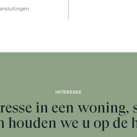
ansluitingen
INTERESSE
resse in een woning, 
n houden we u op de 