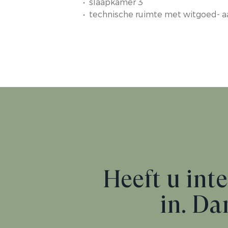
• slaapkamer 3
• technische ruimte met witgoed- a
Heeft u inte
in. Da