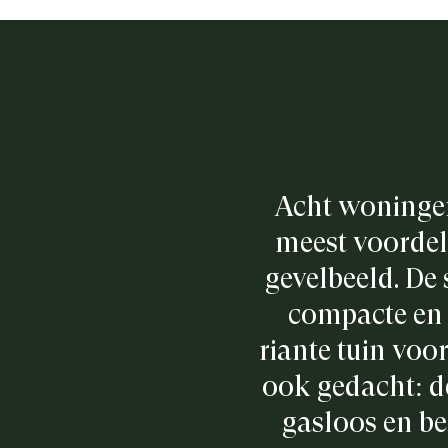
Acht woninge
meest voordeli
gevelbeeld. De 
compacte en 
riante tuin voo
ook gedacht: d
gasloos en b