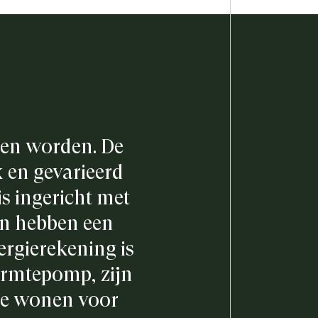
en worden. De
k en gevarieerd
is ingericht met
en hebben een
ergierekening is
armtepomp, zijn
xe wonen voor