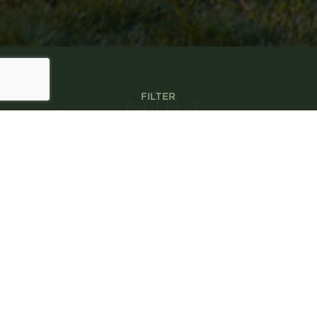
FILTER
Maak gebruik van ons
handige filter en vindt
snel het project dat u
zoekt.
FILTER