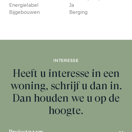
Energielabel
Ja
Bijgebouwen
Berging
INTERESSE
Heeft u interesse in een
woning, schrijf u dan in.
Dan houden we u op de
hoogte.