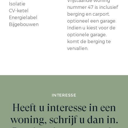
Vrijstaande woning
Isolatie
nummer 47 is inclusief
CV-ketel
berging en carport,
Energielabel
optioneel een garage.
Bijgebouwen
Indien u kiest voor de
optionele garage,
komt de berging te
vervallen.
INTERESSE
Heeft u interesse in een
woning, schrijf u dan in.