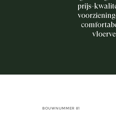
prijs-kwali
voorzieninge
comfortabe
vloerve
BOUWNUMMER 81