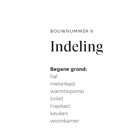
BOUWNUMMER 9
Indeling
Begane grond:
hal
meterkast
warmtepomp
toilet
trapkast
keuken
woonkamer