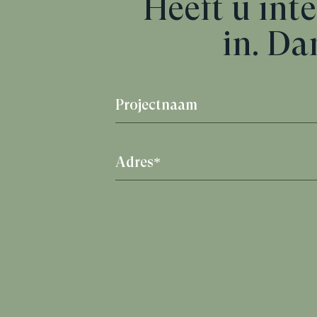
Heeft u inte
in. Da
Projectnaam