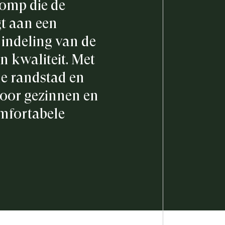
omp die de
gt aan een
 indeling van de
n kwaliteit. Met
de randstad en
voor gezinnen en
omfortabele