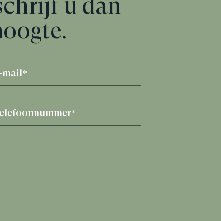
schrijf u dan
hoogte.